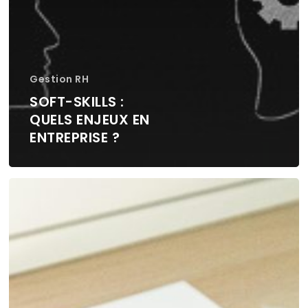
Gestion RH
SOFT-SKILLS :
QUELS ENJEUX EN
ENTREPRISE ?
Les
enjeux
de
la
marque
employeur
pour
l’entreprise