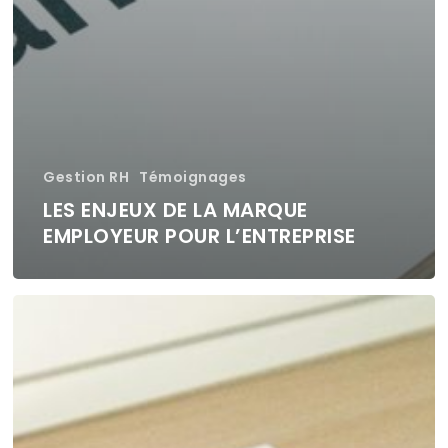
Gestion RH
Témoignages
LES ENJEUX DE LA MARQUE
EMPLOYEUR POUR L’ENTREPRISE
Marque
employeur
:
enjeux
pour
les