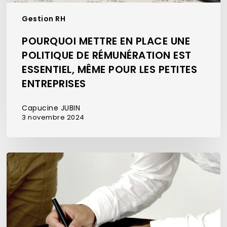
les
Gestion RH
petites
entreprises
POURQUOI METTRE EN PLACE UNE
POLITIQUE DE RÉMUNÉRATION EST
ESSENTIEL, MÊME POUR LES PETITES
ENTREPRISES
Capucine JUBIN
3 novembre 2024
Refus
de
CDI
par
un
CDD