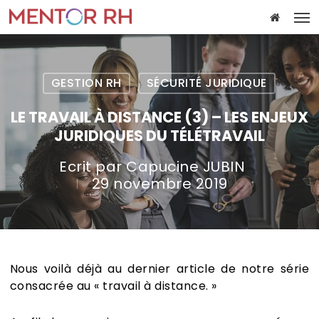
Skip
Me
to
main
content
GESTION RH
SÉCURITÉ JURIDIQUE
LE TRAVAIL À DISTANCE (3) – LES ENJEUX
JURIDIQUES DU TÉLÉTRAVAIL
Ecrit par
Capucine JUBIN
29 novembre 2019
Nous voilà déjà au dernier article de notre série
consacrée au « travail à distance. »