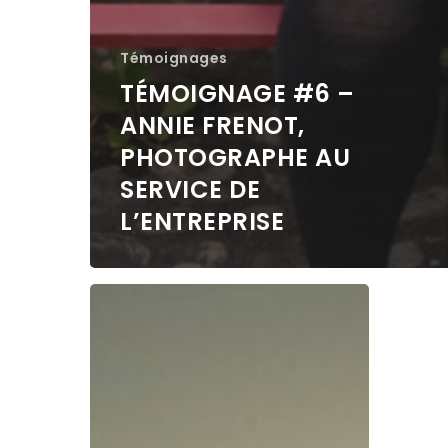
Témoignages
TÉMOIGNAGE #6 –
ANNIE FRENOT,
PHOTOGRAPHE AU
SERVICE DE
L’ENTREPRISE
Partage
Témoig
:
#4
Mon
–
monde
Repren
d’après…
de
de
PME
consultante