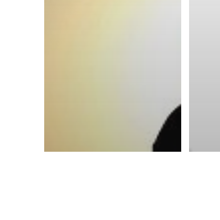
Capuci
Mentor
Isère (
© 2024