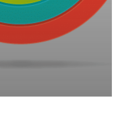
Les partenaires de Mentor RH
Mentions légales
ex2com