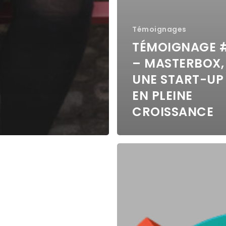
Témoignages
TÉMOIGNAGE 
– MASTERBOX,
UNE START-UP
EN PLEINE
CROISSANCE
nage
Témoignage
#3
–
eur
Repreneur
de
PME