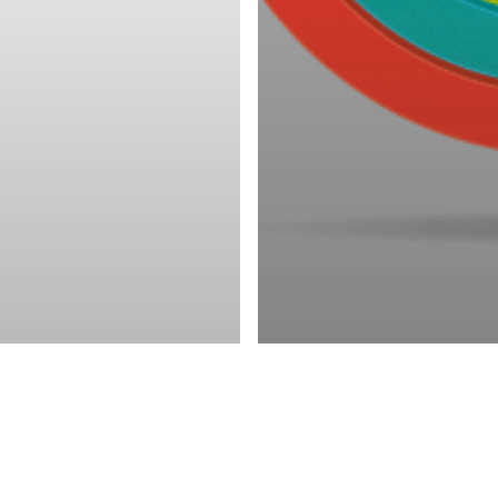
ne JUBIN
Autodiagnostic RH
 RH
Contact
38) - France
 - Mentor RH - Maîtrisez vos enjeux stratégiques - Mise à jour :
Refl
linkedin