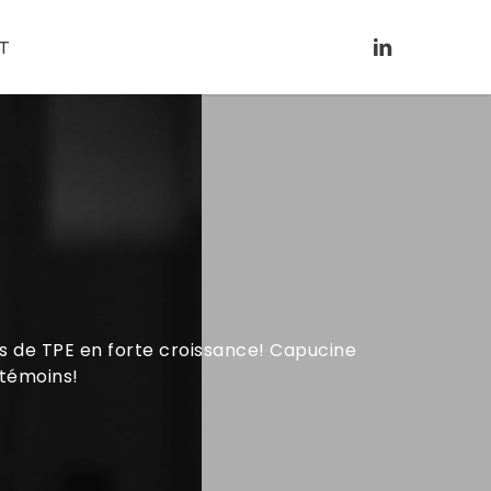
LINKEDIN
T
s de TPE en forte croissance! Capucine
 témoins!