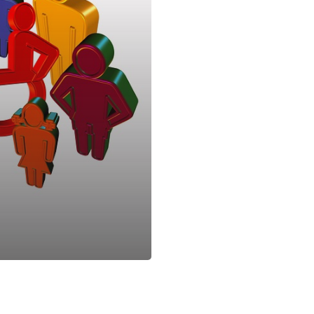
ne JUBIN
Autodiagnostic RH
 RH