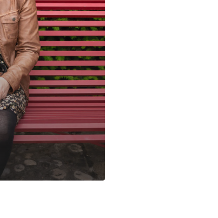
ne JUBIN
Autodiagnostic RH
 RH