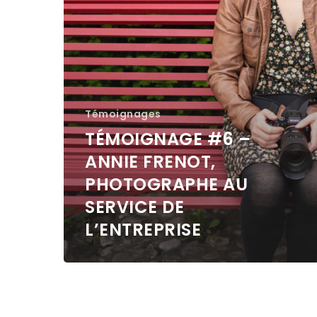
de
l’entreprise
Témoignages
TÉMOIGNAGE #6 –
ANNIE FRENOT,
PHOTOGRAPHE AU
SERVICE DE
L’ENTREPRISE
Capuci
Mentor