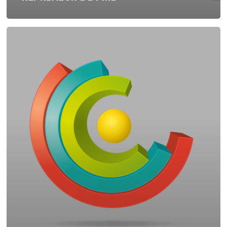
Témoignage
#3
–
Repreneur
de
PME