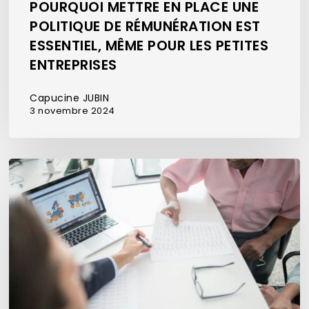
POURQUOI METTRE EN PLACE UNE
POLITIQUE DE RÉMUNÉRATION EST
ESSENTIEL, MÊME POUR LES PETITES
ENTREPRISES
Capucine JUBIN
3 novembre 2024
Les
obligations
d’information
des
nouveaux
collaborateurs